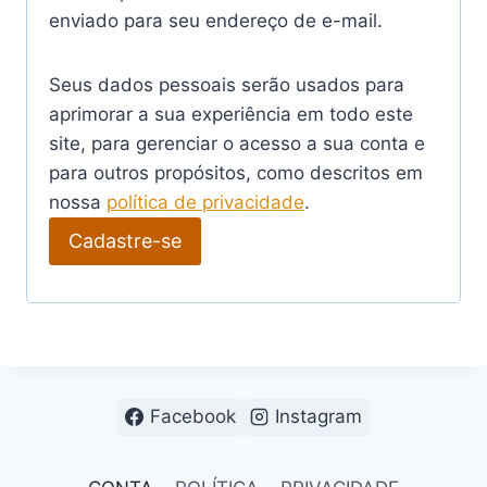
i
enviado para seu endereço de e-mail.
g
Seus dados pessoais serão usados para
a
aprimorar a sua experiência em todo este
t
site, para gerenciar o acesso a sua conta e
ó
para outros propósitos, como descritos em
nossa
política de privacidade
.
r
Cadastre-se
i
o
Facebook
Instagram