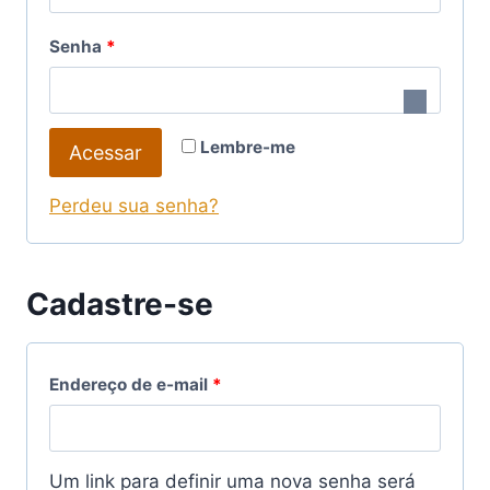
r
O
Senha
*
i
b
g
r
a
Lembre-me
Acessar
i
t
g
Perdeu sua senha?
ó
a
r
t
Cadastre-se
i
ó
o
r
O
Endereço de e-mail
*
i
b
o
r
Um link para definir uma nova senha será