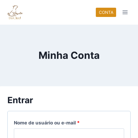
Pular
para
CONTA
o
Conteúdo
Minha Conta
Entrar
O
Nome de usuário ou e-mail
*
b