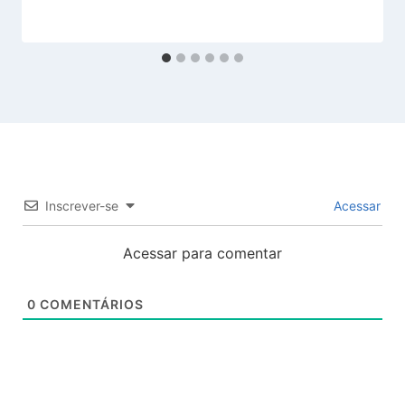
Por
05/07/2026
Conexão
Estúdio
Inscrever-se
Acessar
Acessar para comentar
0
COMENTÁRIOS