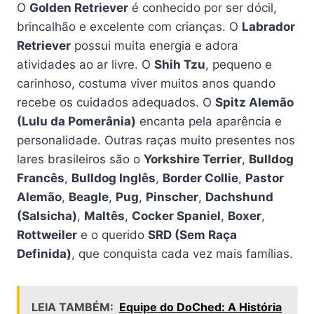
O
Golden Retriever
é conhecido por ser dócil,
brincalhão e excelente com crianças. O
Labrador
Retriever
possui muita energia e adora
atividades ao ar livre. O
Shih Tzu
, pequeno e
carinhoso, costuma viver muitos anos quando
recebe os cuidados adequados. O
Spitz Alemão
(Lulu da Pomerânia)
encanta pela aparência e
personalidade. Outras raças muito presentes nos
lares brasileiros são o
Yorkshire Terrier
,
Bulldog
Francês
,
Bulldog Inglês
,
Border Collie
,
Pastor
Alemão
,
Beagle
,
Pug
,
Pinscher
,
Dachshund
(Salsicha)
,
Maltês
,
Cocker Spaniel
,
Boxer
,
Rottweiler
e o querido
SRD (Sem Raça
Definida)
, que conquista cada vez mais famílias.
LEIA TAMBÉM:
Equipe do DoChed: A História