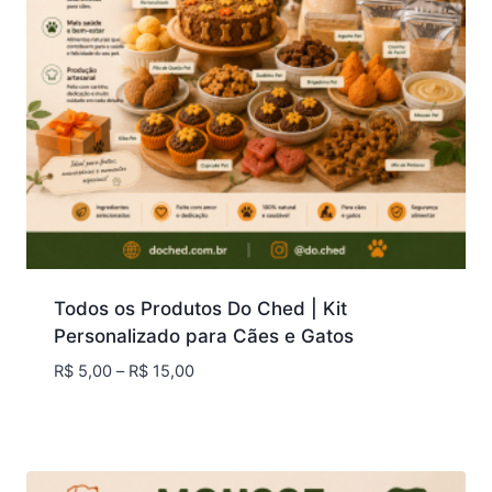
Todos os Produtos Do Ched | Kit
Personalizado para Cães e Gatos
Faixa
R$
5,00
–
R$
15,00
de
preço:
R$ 5,00
através